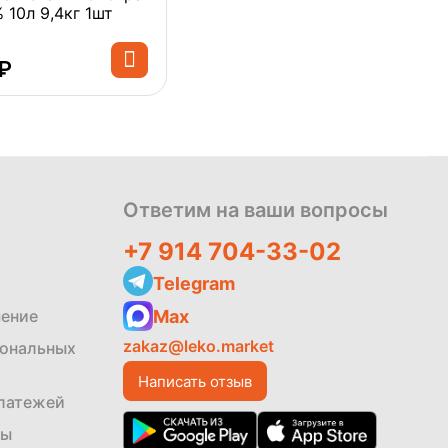
 10л 9,4кг 1шт
₽
Политика
обработки
данных
Ответим на ваши вопросы
+7 914 704-33-02
Telegram
Max
шение
zakaz@leko.market
сональных
Написать отзыв
платежей
ты