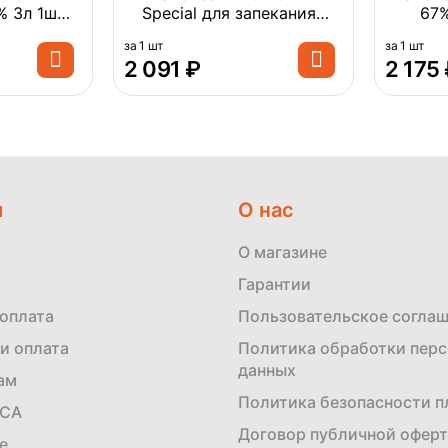
8% 3л 1шт
Special для запекания
67%
оги)
67% 10л 9,34кг 1шт
за 1 шт
за 1 шт
2 091
₽
2 175
м
О нас
О магазине
Гарантии
 оплата
Пользовательское согла
и оплата
Политика обработки пер
данных
ам
Политика безопасности 
ЕСА
Договор публичной офер
е