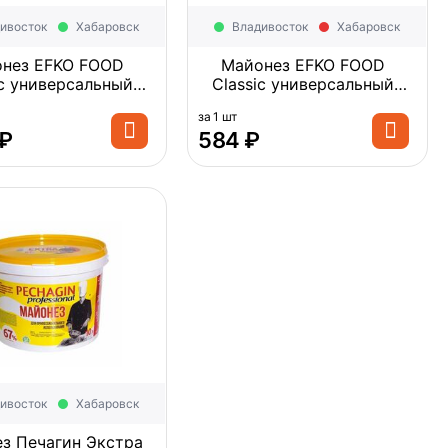
ивосток
Хабаровск
Владивосток
Хабаровск
нез EFKO FOOD
Майонез EFKO FOOD
ic универсальный
Classic универсальный
 10л 9,34кг 1шт
67% 3л 2,8кг 1шт
за 1 шт
₽
‍584‍
₽
ивосток
Хабаровск
з Печагин Экстра