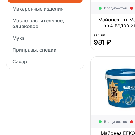
Макаронные изделия
Владивосток
Майонез "от М
Масло растительное,
55% ведро 3к
оливковое
за 1 шт
Мука
‍981‍
₽
Приправы, специи
Сахар
Владивосток
Майонез EFK