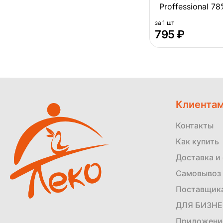
Proffessional 7
(аналог Отт
за 1 шт
‍795‍
₽
Клиента
Контакты
Как купить
Доставка и
Самовывоз 
Поставщик
ДЛЯ БИЗН
Приложени