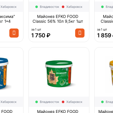
Хабаровск
Владивосток
Хабаровск
Влад
аксима"
Майонез EFKO FOOD
Майо
г 1*4
Classic 56% 10л 9,5кг 1шт
Class
67%
за 1 шт
за 1 шт
1 750
₽
1 859
Хабаровск
Владивосток
Хабаровск
Влад
O FOOD
Майонез EFKO FOOD
Майоне