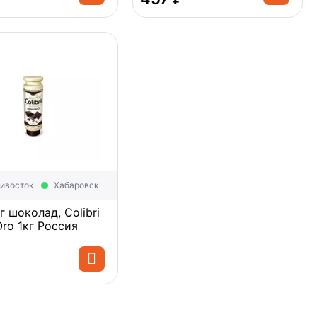
Политика
ивосток
Хабаровск
обработки
данных
г шоколад, Colibri
d^Oro 1кг Россия