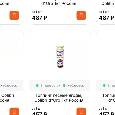
 Россия
d^Oro 1кг Россия
за 1 шт
за 1 шт
‍487‍
₽
‍487‍
₽
Хабаровск
Владивосток
Хабаровск
Влад
Colibri
Топпинг лесные ягоды,
Топпин
 Россия
Colibri d^Oro 1кг Россия
за 1 шт
за 1 кг
‍457‍
₽
‍457‍
₽