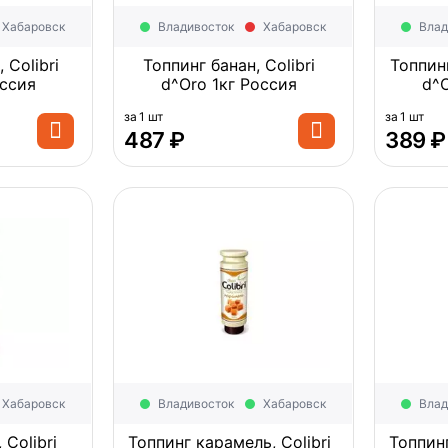
Хабаровск
Владивосток
Хабаровск
Влад
 Colibri
Топпинг банан, Colibri
Топпинг
 Россия
d^Oro 1кг Россия
за 1 шт
за 1 шт
‍487‍
₽
‍389‍
₽
Хабаровск
Владивосток
Хабаровск
Влад
 Colibri
Топпинг карамель, Colibri
Топпин