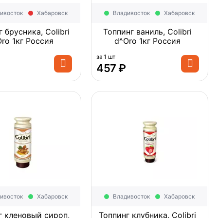
ивосток
Хабаровск
Владивосток
Хабаровск
 брусника, Colibri
Топпинг ваниль, Colibri
d^Oro 1кг Россия
d^Oro 1кг Россия
за 1 шт
‍457‍
₽
ивосток
Хабаровск
Владивосток
Хабаровск
г кленовый сироп,
Топпинг клубника, Colibri