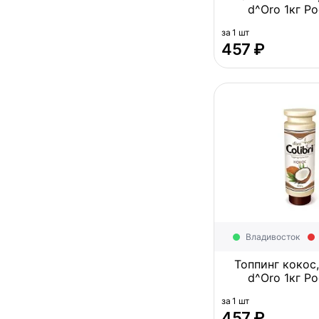
d^Oro 1кг
за 1 шт
‍457‍
₽
Владивосток
Топпинг кокос, 
d^Oro 1кг
за 1 шт
‍457‍
₽