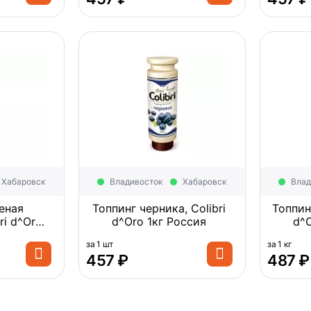
Хабаровск
Владивосток
Хабаровск
Влад
еная
Топпинг черника, Colibri
Топпин
ri d^Oro
d^Oro 1кг Россия
ия
за 1 шт
за 1 кг
‍457‍
₽
‍487‍
₽