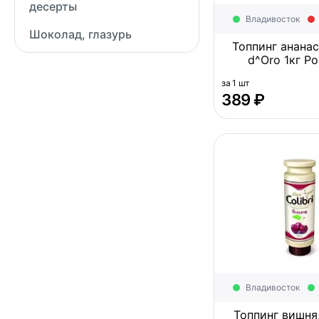
десерты
Владивосток
Шоколад, глазурь
Топпинг ананас,
d^Oro 1кг
за 1 шт
‍389‍
₽
Владивосток
Топпинг вишня,