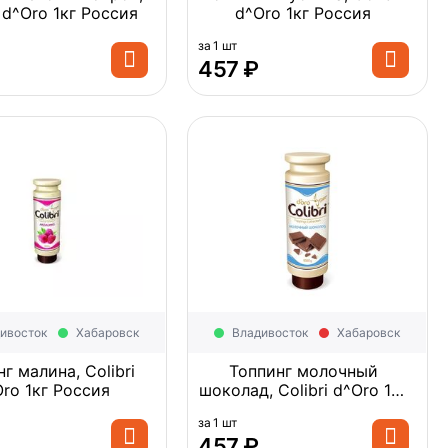
Colibri d^Oro 1кг Россия
d^Oro 1кг Россия
за 1 шт
‍457‍
₽
ивосток
Хабаровск
Владивосток
Хабаровск
г малина, Colibri
Топпинг молочный
d^Oro 1кг Россия
шоколад, Colibri d^Oro 1кг
Россия
за 1 шт
‍457‍
₽