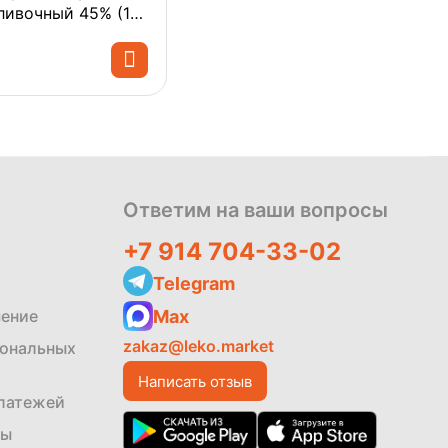
ливочный 45% (16
гольников) 1х9
Политика
обработки
данных
Ответим на ваши вопросы
+7 914 704-33-02
Telegram
Max
шение
zakaz@leko.market
сональных
Написать отзыв
платежей
ты