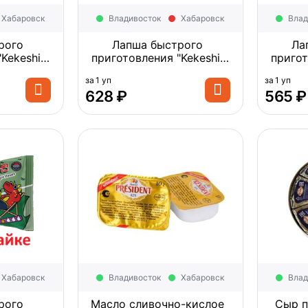
Хабаровск
Владивосток
Хабаровск
Влад
рого
Лапша быстрого
Ла
Kekeshi"
приготовления "Kekeshi"
пригот
riginal ,
Ramen Bull Carbonara ,
Ramen
за 1 уп
за 1 уп
8г*5) *8
Корея 675г (135г*5) *8
Bean , 
‍628‍
₽
‍565‍
₽
Хабаровск
Владивосток
Хабаровск
Влад
рого
Масло сливочно-кислое
Сыр п