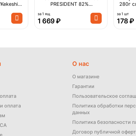
Kekeshi"
PRESIDENT 82%
280г с
our Easy
порционное 10г*120 1ящ
треу
за 1 ящ
за 1 шт
7,5г (1...
Беларусь ...
1 669
₽
‍178‍
₽
м
О нас
О магазине
Гарантии
 оплата
Пользовательское согла
и оплата
Политика обработки пер
данных
ам
Политика безопасности 
ЕСА
Договор публичной офер
е