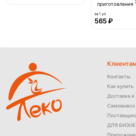
приготовления "
Ramen Mild flav
за 1 уп
Veggie , Корея 55
‍565‍
₽
Клиента
Контакты
Как купить
Доставка и
Самовывоз 
Поставщик
ДЛЯ БИЗН
Приложени