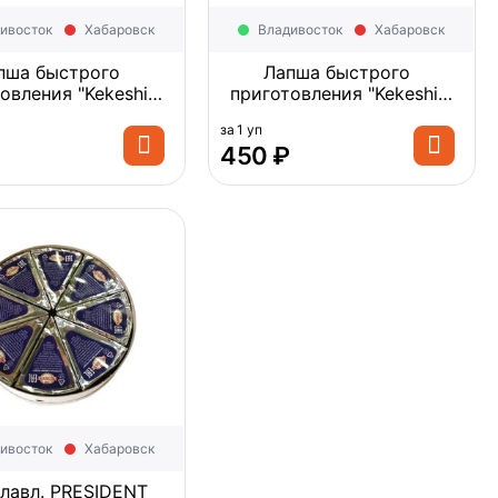
ивосток
Хабаровск
Владивосток
Хабаровск
пша быстрого
Лапша быстрого
овления "Kekeshi"
приготовления "Kekeshi"
 Jiangster Black
Ramen Korean Plain
за 1 уп
Корея 545г (109г*5)
noodles простая, Корея
‍450‍
₽
*8
500г (...
ивосток
Хабаровск
лавл. PRESIDENT