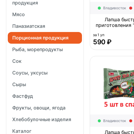
продукция
Владивосток
Мясо
Лапша быст
приготовления "
Паназиатская
Ramen Bull Bull O
за 1 уп
Корея 689г (137,
Порционная продукция
‍590‍
₽
Рыба, морепродукты
Сок
Соусы, уксусы
Сыры
Фастфуд
Фрукты, овощи, ягода
Хлебобулочные изделия
Владивосток
Каталог
Лапша быст