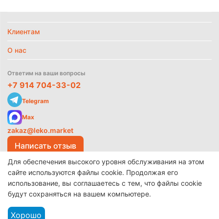
Клиентам
Политика
О нас
обработки
данных
Ответим на ваши вопросы
+7 914 704-33-02
Telegram
Max
zakaz@leko.market
Написать отзыв
Для обеспечения высокого уровня обслуживания на этом
сайте используются файлы cookie. Продолжая его
использование, вы соглашаетесь с тем, что файлы cookie
© 2017-2026 ООО «Леко»
Разработано в
make shop
будут сохраняться на вашем компьютере.
Хорошо