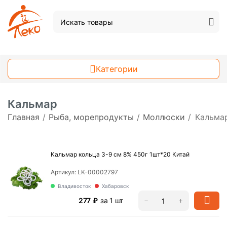
Категории
Кальмар
Главная
/
Рыба, морепродукты
/
Моллюски
/
Кальма
Кальмар кольца 3-9 см 8% 450г 1шт*20 Китай
Артикул:
LK-00002797
Владивосток
Хабаровск
‍277‍
₽
за 1 шт
−
+