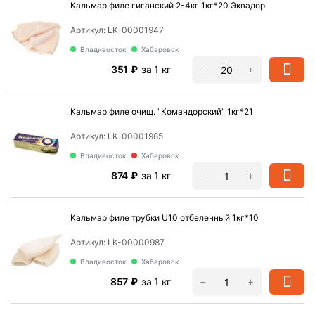
Кальмар филе гиганский 2-4кг 1кг*20 Эквадор
Артикул:
LK-00001947
Владивосток
Хабаровск
‍351‍
₽
за 1 кг
−
+
Кальмар филе очищ. "Командорский" 1кг*21
Артикул:
LK-00001985
Владивосток
Хабаровск
‍874‍
₽
за 1 кг
−
+
Кальмар филе трубки U10 отбеленный 1кг*10
Артикул:
LK-00000987
Владивосток
Хабаровск
‍857‍
₽
за 1 кг
−
+