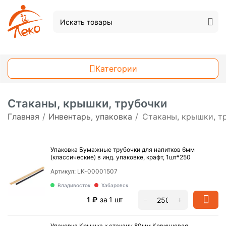
Категории
Стаканы, крышки, трубочки
Главная
/
Инвентарь, упаковка
/
Стаканы, крышки, т
Упаковка Бумажные трубочки для напитков 6мм
(классические) в инд. упаковке, крафт, 1шт*250
Артикул:
LK-00001507
Владивосток
Хабаровск
‍1‍
₽
за 1 шт
−
+
Упаковка Крышка к стакану 80мм Коричневая