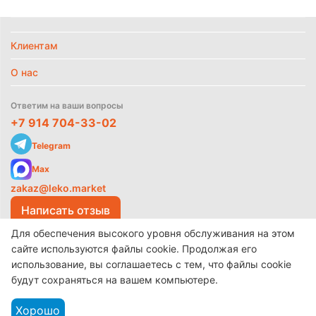
Клиентам
Политика
О нас
обработки
данных
Ответим на ваши вопросы
+7 914 704-33-02
Telegram
Max
zakaz@leko.market
Написать отзыв
Для обеспечения высокого уровня обслуживания на этом
сайте используются файлы cookie. Продолжая его
использование, вы соглашаетесь с тем, что файлы cookie
© 2017-2026 ООО «Леко»
Разработано в
make shop
будут сохраняться на вашем компьютере.
Хорошо