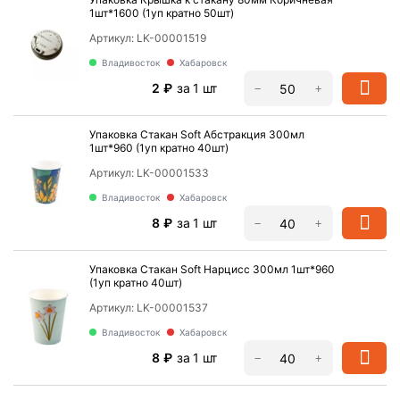
1шт*1600 (1уп кратно 50шт)
Артикул:
LK-00001519
Владивосток
Хабаровск
‍2‍
₽
за 1 шт
−
+
Упаковка Стакан Soft Абстракция 300мл
1шт*960 (1уп кратно 40шт)
Артикул:
LK-00001533
Владивосток
Хабаровск
‍8‍
₽
за 1 шт
−
+
Упаковка Стакан Soft Нарцисс 300мл 1шт*960
(1уп кратно 40шт)
Артикул:
LK-00001537
Владивосток
Хабаровск
‍8‍
₽
за 1 шт
−
+