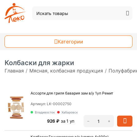
Категории
Колбаски для жарки
Главная
/
Мясная, колбасная продукция
/
Полуфабри
Ассорти для гриля бавария зам в/у 1уп Ремит
Артикул:
LK-00002750
Владивосток
Хабаровск
‍926‍
₽
за 1 уп
−
+
Колбаски Ганноверские в/к (улитка 4х100г)