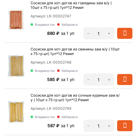
Сосиски для хот-догов из говядины зам в/у (
10шт х 75 гр шт) 1уп*12 Ремит
Артикул:
LK-00002747
Владивосток
Хабаровск
‍880‍
₽
за 1 уп
−
+
Сосиски для хот-догов из свинины зам в/у ( 10шт
х 75 гр шт) 1уп*12 Ремит
Артикул:
LK-00002748
Владивосток
Хабаровск
‍585‍
₽
за 1 уп
−
+
Сосиски для хот-догов из сочные куриные зам в/
у ( 10шт х 75 гр шт) 1уп*12 Ремит
Политика
обработки
данных
Артикул:
LK-00002749
Владивосток
Хабаровск
‍587‍
₽
за 1 уп
−
+