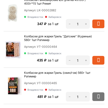
400г*15 1шт Ремит
Артикул:
LK-00002882
Владивосток
Хабаровск
‍347‍
₽
за 1 шт
−
+
Колбаски для жарки Гриль "Датские" (Куриные)
560г 1шт Ратимир
Артикул:
УТ-00000464
Владивосток
Хабаровск
‍435‍
₽
за 1 шт
−
+
Колбаски для жарки Гриль (свин/гов) 560г 1шт
Ратимир
Артикул:
УТ-00000465
Владивосток
Хабаровск
‍481‍
₽
за 1 шт
−
+