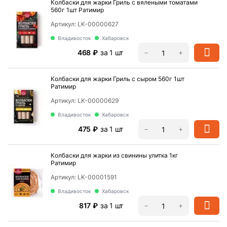
Колбаски для жарки Гриль с вялеными томатами
560г 1шт Ратимир
Артикул:
LK-00000627
Владивосток
Хабаровск
‍468‍
₽
за 1 шт
−
+
Колбаски для жарки Гриль с сыром 560г 1шт
Ратимир
Артикул:
LK-00000629
Владивосток
Хабаровск
‍475‍
₽
за 1 шт
−
+
Колбаски для жарки из свинины улитка 1кг
Ратимир
Артикул:
LK-00001591
Владивосток
Хабаровск
‍817‍
₽
за 1 шт
−
+