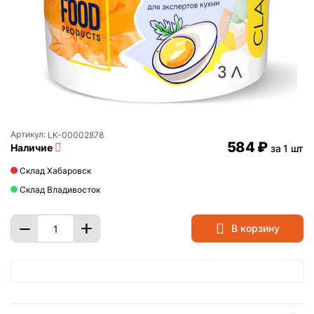
Артикул:
LK-00002878
‍584‍
₽
Наличие
за 1 шт
Склад Хабаровск
Склад Владивосток
+
−
В корзину