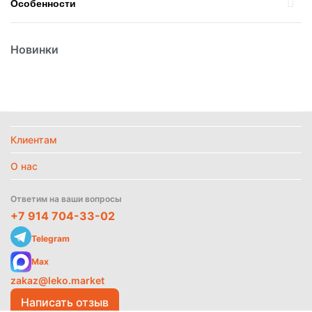
Особенности
Вес
3л
Новинки
Вид
Майонез
Вид упаковки
Пластик
Температурный режим
Без режима
Клиентам
Политика
Найти похожие
обработки
данных
О нас
Ответим на ваши вопросы
+7 914 704-33-02
Telegram
Max
zakaz@leko.market
Написать отзыв