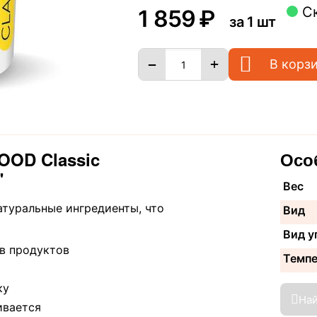
С
1 859
₽
за 1 шт
+
−
В корз
OOD Classic
Осо
"
Вес
атуральные ингредиенты, что
Вид
Вид у
ов продуктов
Темп
ку
На
ивается