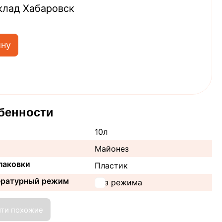
клад Хабаровск
ину
бенности
10л
Майонез
паковки
Пластик
ературный режим
Без режима
йти похожие