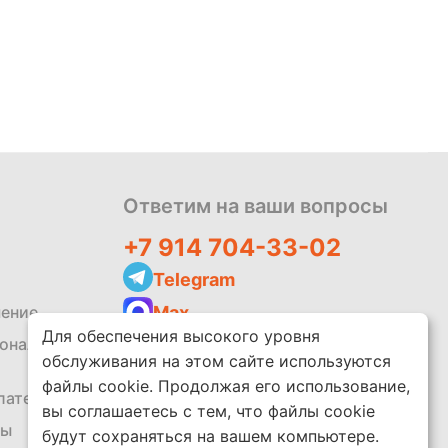
Политика
обработки
данных
Ответим на ваши вопросы
+7 914 704-33-02
Telegram
Max
шение
Для обеспечения высокого уровня
zakaz@leko.market
сональных
обслуживания на этом сайте используются
Написать отзыв
файлы cookie. Продолжая его использование,
платежей
вы соглашаетесь с тем, что файлы cookie
ты
будут сохраняться на вашем компьютере.