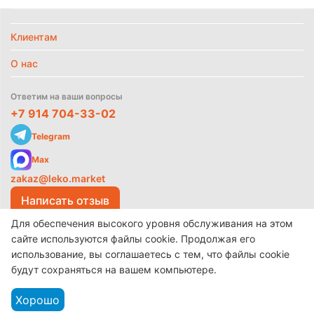
Клиентам
О нас
Ответим на ваши вопросы
+7 914 704-33-02
Telegram
Max
zakaz@leko.market
Написать отзыв
Для обеспечения высокого уровня обслуживания на этом
сайте используются файлы cookie. Продолжая его
использование, вы соглашаетесь с тем, что файлы cookie
© 2017-2026 ООО «Леко»
Разработано в
make shop
будут сохраняться на вашем компьютере.
Хорошо
Каталог
Найти
Корзина
Избранное
Аккаунт