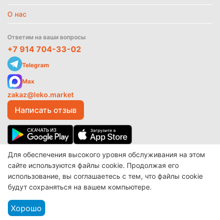
О нас
Ответим на ваши вопросы
+7 914 704-33-02
Telegram
Max
zakaz@leko.market
Написать отзыв
Для обеспечения высокого уровня обслуживания на этом
© 2017-2026 ООО «Леко»
Разработано в
make shop
сайте используются файлы cookie. Продолжая его
использование, вы соглашаетесь с тем, что файлы cookie
будут сохраняться на вашем компьютере.
Хорошо
Каталог
Найти
Корзина
Избранное
Аккаунт