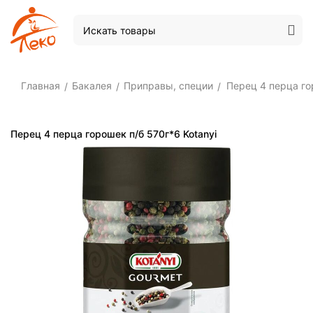
Главная
Бакалея
Приправы, специи
Перец 4 перца го
/
/
/
Перец 4 перца горошек п/б 570г*6 Kotanyi