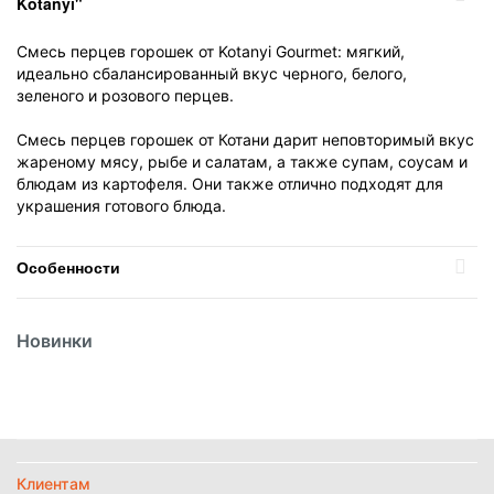
Kotanyi"
Смесь перцев горошек от Kotanyi Gourmet: мягкий,
идеально сбалансированный вкус черного, белого,
зеленого и розового перцев.
Смесь перцев горошек от Котани дарит неповторимый вкус
жареному мясу, рыбе и салатам, а также супам, соусам и
блюдам из картофеля. Они также отлично подходят для
украшения готового блюда.
Особенности
Вес
570гр
Новинки
Вид
Приправа
Вид упаковки
Пластик
Температурный режим
Без режима
Политика
обработки
Клиентам
данных
Найти похожие