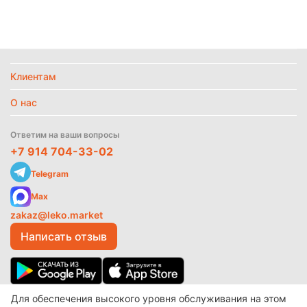
Вид упаковки
Пакет
Страна
Италия
Температурный режим
Без режима
Клиентам
О нас
Найти похожие
Ответим на ваши вопросы
+7 914 704-33-02
Telegram
Max
zakaz@leko.market
Написать отзыв
Для обеспечения высокого уровня обслуживания на этом
© 2017-2026 ООО «Леко»
Разработано в
make shop