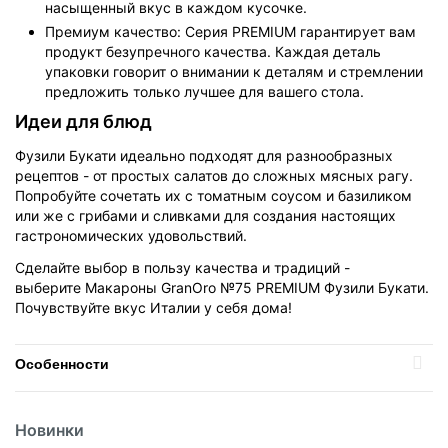
насыщенный вкус в каждом кусочке.
Премиум качество: Серия PREMIUM гарантирует вам
продукт безупречного качества. Каждая деталь
упаковки говорит о внимании к деталям и стремлении
предложить только лучшее для вашего стола.
Идеи для блюд
Фузили Букати идеально подходят для разнообразных
рецептов - от простых салатов до сложных мясных рагу.
Попробуйте сочетать их с томатным соусом и базиликом
или же с грибами и сливками для создания настоящих
гастрономических удовольствий.
Сделайте выбор в пользу качества и традиций -
выберите Макароны GranOro №75 PREMIUM Фузили Букати.
Почувствуйте вкус Италии у себя
дома!
Особенности
Политика
Вес
500гр
обработки
данных
Новинки
Вид
Макаронные изделия