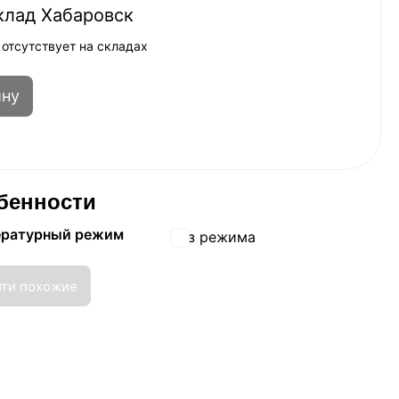
клад Хабаровск
 отсутствует на складах
ину
бенности
ературный режим
Без режима
йти похожие