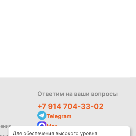
Ответим на ваши вопросы
+7 914 704-33-02
Telegram
Max
шение
Для обеспечения высокого уровня
zakaz@leko.market
сональных