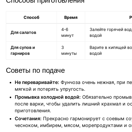
Способы приготовления
Способ
Время
Р
4-6
Залейте горячей вод
Для салатов
минут
водой
Для супов и
3
Варите в кипящей во
гарниров
минуты
водой
Советы по подаче
Не переваривайте:
Фунчоза очень нежная, при п
мягкой и потерять упругость.
Промывка холодной водой:
Обязательно промыв
после варки, чтобы удалить лишний крахмал и о
приготовления.
Сочетания:
Прекрасно гармонирует с соевым со
чесноком, имбирем, мясом, морепродуктами и 