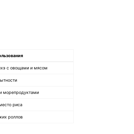
ользования
чхэ с овощами и мясом
сытности
ли морепродуктами
место риса
ских роллов