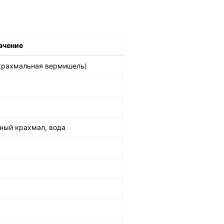
ачение
(крахмальная вермишель)
зный крахмал, вода