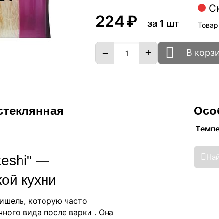
С
‍224‍
₽
за 1 шт
Товар
+
−
В корз
стеклянная
Осо
Темп
На
eshi" —
кой кухни
ишель, которую часто
ного вида после варки . Она