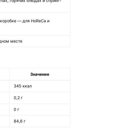
упах, горячих блюдах и спринг-
в коробке — для HoReCa и
дном месте
Значение
345 ккал
0,2 г
0 г
84,6 г