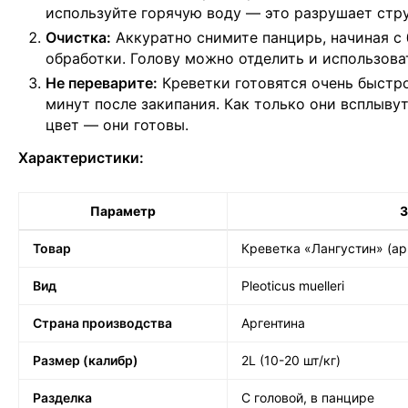
используйте горячую воду — это разрушает стру
Очистка:
Аккуратно снимите панцирь, начиная с
обработки. Голову можно отделить и использоват
Не переварите:
Креветки готовятся очень быстро
минут после закипания. Как только они всплыву
цвет — они готовы.
Характеристики:
Параметр
З
Товар
Креветка «Лангустин» (ар
Вид
Pleoticus muelleri
Страна производства
Аргентина
Размер (калибр)
2L (10-20 шт/кг)
Разделка
С головой, в панцире