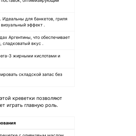
 поставок, оптимизирующий
. Идеальны для банкетов, гриля
ен визуальный эффект
.
дах Аргентины, что обеспечивает
, сладковатый вкус
.
мега-3 жирными кислотами и
мировать складской запас без
этой креветки позволяют
ет играть главную роль.
зования
 решетке с оливковым маслом,