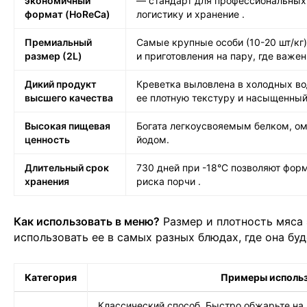
экономичный
— стандарт для профессиональных
формат (HoReCa)
логистику и хранение
.
Премиальный
Самые крупные особи (10-20 шт/кг)
размер (2L)
и приготовления на пару, где важ
Дикий продукт
Креветка выловлена в холодных во
высшего качества
ее плотную текстуру и насыщенный
Высокая пищевая
Богата легкоусвояемым белком, о
ценность
йодом.
Длительный срок
730 дней при -18°C позволяют фор
хранения
риска порчи
.
Как использовать в меню?
Размер и плотность мяса 
использовать ее в самых разных блюдах, где она буд
Категория
Примеры исполь
Классический способ. Быстро обжарьте на