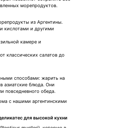
овленных морепродуктов.
орепродукты из Аргентины.
ми кислотами и другими
озильной камере и
от классических салатов до
ными способами: жарить на
 в азиатские блюда. Они
ли повседневного обеда.
дома с нашими аргентинскими
деликатес для высокой кухни
eoticus muelleri), которую в