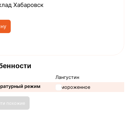
клад Хабаровск
ину
бенности
Лангустин
ературный режим
Замороженное
йти похожие