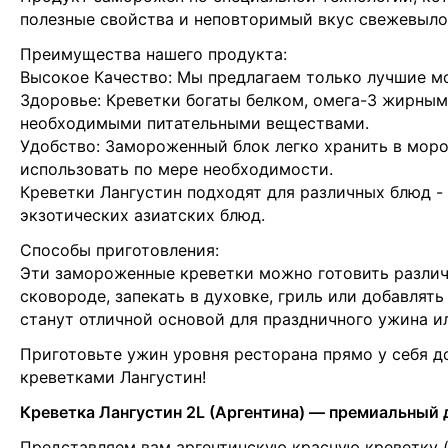
полезные свойства и неповторимый вкус свежевыл
Преимущества нашего продукта:
Высокое Качество: Мы предлагаем только лучшие м
Здоровье: Креветки богаты белком, омега-3 жирны
необходимыми питательными веществами.
Удобство: Замороженный блок легко хранить в мор
использовать по мере необходимости.
Креветки Лангустин подходят для различных блюд - 
экзотических азиатских блюд.
Способы приготовления:
Эти замороженные креветки можно готовить различ
сковороде, запекать в духовке, гриль или добавлять
станут отличной основой для праздничного ужина и
Приготовьте ужин уровня ресторана прямо у себя 
креветками Лангустин!
Креветка Лангустин 2L (Аргентина) — премиальный 
Представляем вам аргентинскую красную креветку (Pl