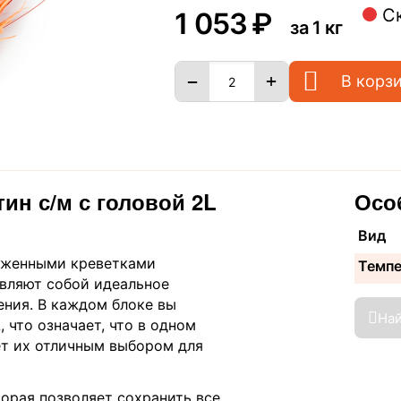
С
1 053
₽
за 1 кг
+
−
В корз
ин с/м с головой 2L
Осо
Вид
роженными креветками
Темп
вляют собой идеальное
ения. В каждом блоке вы
На
 что означает, что в одном
ет их отличным выбором для
орая позволяет сохранить все