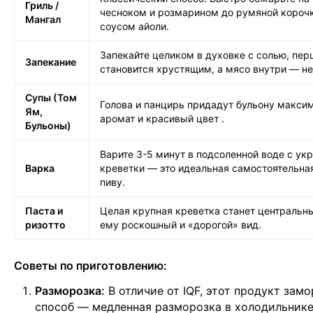
Гриль /
чесноком и розмарином до румяной корочк
Мангал
соусом айоли.
Запекайте целиком в духовке с солью, пе
Запекание
становится хрустящим, а мясо внутри — н
Супы (Том
Голова и панцирь придадут бульону макс
Ям,
аромат и красивый цвет
.
Бульоны)
Варите 3-5 минут в подсоленной воде с ук
Варка
креветки — это идеальная самостоятельная
пиву.
Паста и
Целая крупная креветка станет центральн
ризотто
ему роскошный и «дорогой» вид.
Советы по приготовлению:
Разморозка:
В отличие от IQF, этот продукт зам
способ — медленная разморозка в холодильнике 