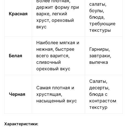
Более плотная,
Политика
салаты,
обработки
держит форму при
данных
боулы,
Красная
варке, легкий
блюда,
хруст, ореховый
требующие
вкус
текстуры
Наиболее мягкая и
нежная, быстрее
Гарниры,
Белая
всего варится,
завтраки,
сливочный
выпечка
ореховый вкус
Салаты,
Самая плотная и
десерты,
Черная
хрустящая,
блюда с
насыщенный вкус
контрастом
текстур
Характеристики: