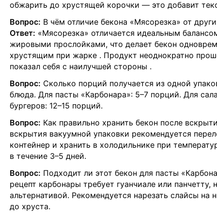
обжарить до хрустящей корочки — это добавит тек
Вопрос:
В чём отличие бекона «Мясорезка» от други
Ответ:
«Мясорезка» отличается идеальным балансо
жировыми прослойками, что делает бекон одноврем
хрустящим при жарке
. Продукт неоднократно прош
показал себя с наилучшей стороны
.
Вопрос:
Сколько порций получается из одной упако
блюда. Для пасты «Карбонара»: 5–7 порций. Для сала
бургеров: 12–15 порций.
Вопрос:
Как правильно хранить бекон после вскрыт
вскрытия вакуумной упаковки рекомендуется перел
контейнер и хранить в холодильнике при температур
в течение 3–5 дней.
Вопрос:
Подходит ли этот бекон для пасты «Карбон
рецепт карбонары требует гуанчиале или панчетту, 
альтернативой. Рекомендуется нарезать слайсы на 
до хруста.