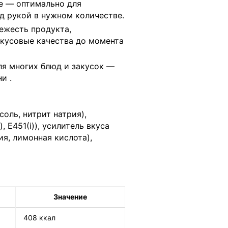
е — оптимально для
од рукой в нужном количестве.
ежесть продукта,
вкусовые качества до момента
я многих блюд и закусок —
хни
.
соль, нитрит натрия),
 Е451(i)), усилитель вкуса
ия, лимонная кислота),
Значение
408 ккал