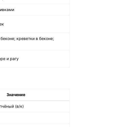
ливками
ек
 беконе; креветки в беконе;
ре и рагу
Значение
пчёный (в/к)