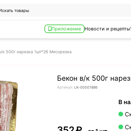
Приложение
Новости и рецепты
в/к 500г нарезка 1шт*26 Мясорезка
Бекон в/к 500г наре
Артикул:
LK-00001886
В на
С
С
‍352‍
₽