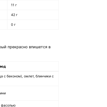
11 г
42 г
0 г
рый прекрасно впишется в
люд
а с беконом), омлет, блинчики с
нини
с фасолью