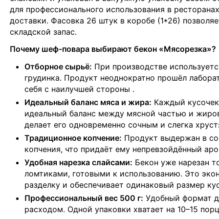
для профессионального использования в ресторанах
доставки. Фасовка 26 штук в коробе (1*26) позволя
складской запас.
Почему шеф-повара выбирают бекон «Мясорезка»?
Отборное сырьё:
При производстве используетс
грудинка. Продукт неоднократно прошёл лабора
себя с наилучшей стороны
.
Идеальный баланс мяса и жира:
Каждый кусочек
идеальный баланс между мясной частью и жиро
делает его одновременно сочным и слегка хру
Традиционное копчение:
Продукт выдержан в со
копчения, что придаёт ему непревзойдённый ар
Удобная нарезка слайсами:
Бекон уже нарезан т
ломтиками, готовыми к использованию. Это эко
разделку и обеспечивает одинаковый размер кус
Профессиональный вес 500 г:
Удобный формат д
расходом. Одной упаковки хватает на 10–15 порц