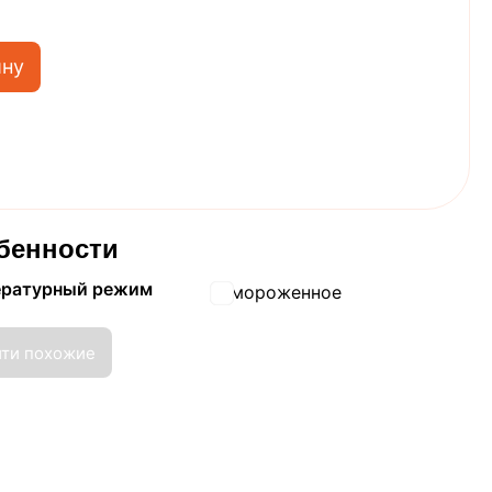
ину
бенности
ературный режим
Замороженное
йти похожие