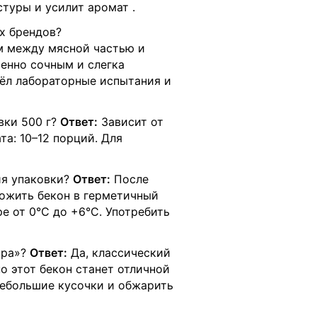
стуры и усилит аромат
.
х брендов?
м между мясной частью и
енно сочным и слегка
ёл лабораторные испытания и
вки 500 г?
Ответ:
Зависит от
та: 10–12 порций. Для
ия упаковки?
Ответ:
После
ожить бекон в герметичный
е от 0°C до +6°C. Употребить
ара»?
Ответ:
Да, классический
но этот бекон станет отличной
небольшие кусочки и обжарить