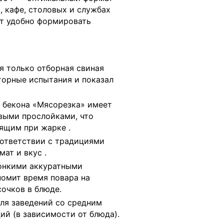
, кафе, столовых и службах
ет удобно формировать
я только отборная свиная
торные испытания и показал
 бекона «Мясорезка» имеет
выми прослойками, что
стящим при жарке
.
ответствии с традициями
омат и вкус
.
онкими аккуратными
номит время повара на
очков в блюде.
ля заведений со средним
ий (в зависимости от блюда).