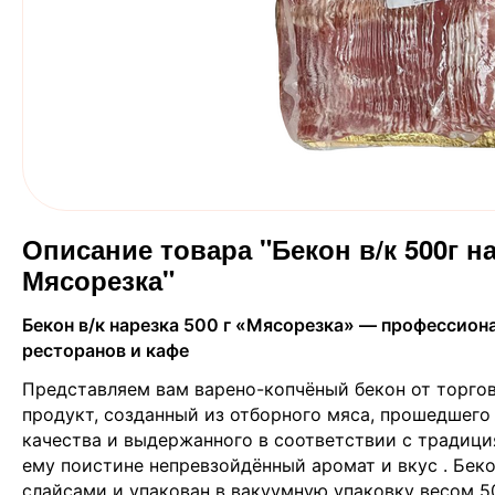
Описание товара "Бекон в/к 500г н
Мясорезка"
Бекон в/к нарезка 500 г «Мясорезка» — профессио
ресторанов и кафе
Представляем вам варено-копчёный бекон от торго
продукт, созданный из отборного мяса, прошедшего
качества и выдержанного в соответствии с традици
ему поистине непревзойдённый аромат и вкус
. Бек
слайсами и упакован в вакуумную упаковку весом 