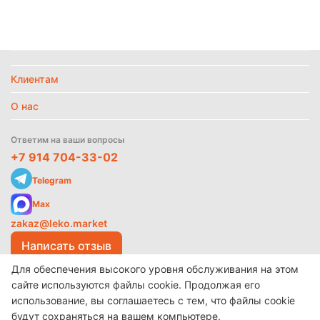
Найти похожие
Политика
обработки
данных
Клиентам
О нас
Ответим на ваши вопросы
+7 914 704-33-02
Telegram
Max
zakaz@leko.market
Написать отзыв
Для обеспечения высокого уровня обслуживания на этом
сайте используются файлы cookie. Продолжая его
использование, вы соглашаетесь с тем, что файлы cookie
© 2017-2026 ООО «Леко»
Разработано в
make shop
будут сохраняться на вашем компьютере.