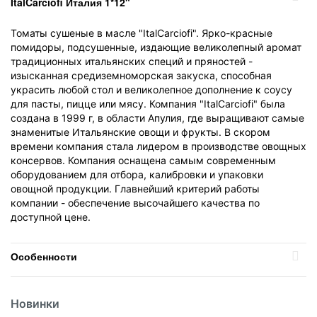
ItalCarciofi Италия 1*12"
Томаты сушеные в масле "ItalCarciofi". Ярко-красные
помидоры, подсушенные, издающие великолепный аромат
традиционных итальянских специй и пряностей -
изысканная средиземноморская закуска, способная
украсить любой стол и великолепное дополнение к соусу
для пасты, пицце или мясу. Компания "ItalCarciofi" была
создана в 1999 г, в области Апулия, где выращивают самые
знаменитые Итальянские овощи и фрукты. В скором
времени компания стала лидером в производстве овощных
консервов. Компания оснащена самым современным
оборудованием для отбора, калибровки и упаковки
овощной продукции. Главнейший критерий работы
компании - обеспечение высочайшего качества по
доступной цене.
Особенности
Температурный режим
Без режима
Новинки