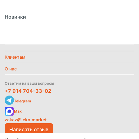
Вес
0.47л
Новинки
Вид
Соус
Вид упаковки
Пластик
Температурный режим
Без режима
Клиентам
Политика
Найти похожие
обработки
данных
О нас
Ответим на ваши вопросы
+7 914 704-33-02
Telegram
Max
zakaz@leko.market
Написать отзыв