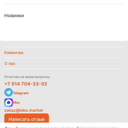
Вес
1кг
Новинки
Вид
Соус
Вид упаковки
Пластик
Страна
Россия
Температурный режим
Без режима
Клиентам
Политика
обработки
данных
О нас
Найти похожие
Ответим на ваши вопросы
+7 914 704-33-02
Telegram
Max
zakaz@leko.market
Написать отзыв