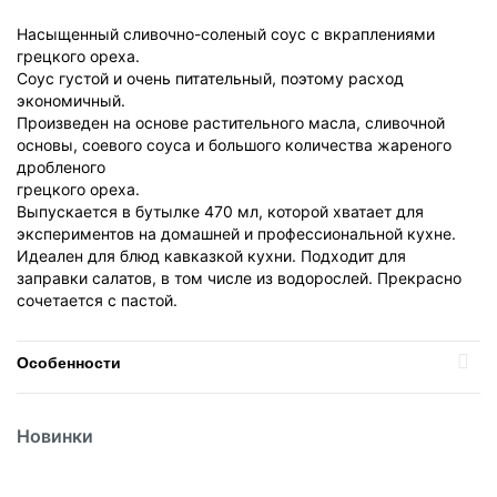
Насыщенный сливочно-соленый соус с вкраплениями
грецкого ореха.
Соус густой и очень питательный, поэтому расход
экономичный.
Произведен на основе растительного масла, сливочной
основы, соевого соуса и большого количества жареного
дробленого
грецкого ореха.
Выпускается в бутылке 470 мл, которой хватает для
экспериментов на домашней и профессиональной кухне.
Идеален для блюд кавказкой кухни. Подходит для
заправки салатов, в том числе из водорослей. Прекрасно
сочетается с пастой.
Особенности
Вес
0.47л
Новинки
Вид
Соус
Вид упаковки
Пластик
Политика