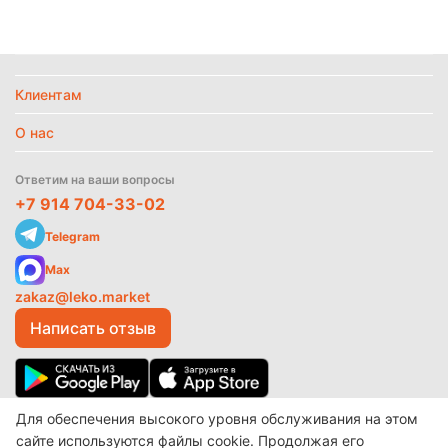
Клиентам
О нас
Ответим на ваши вопросы
+7 914 704-33-02
Telegram
Max
zakaz@leko.market
Написать отзыв
Для обеспечения высокого уровня обслуживания на этом
© 2017-2026 ООО «Леко»
Разработано в
make shop
сайте используются файлы cookie. Продолжая его