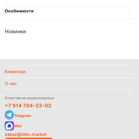
Особенности
Вес
1л
Новинки
Вид
Политика
Сироп
обработки
данных
Вид упаковки
Стекло
Страна
Россия
Температурный режим
Без режима
Клиентам
О нас
Найти похожие
Ответим на ваши вопросы
+7 914 704-33-02
Telegram
Max
zakaz@leko.market