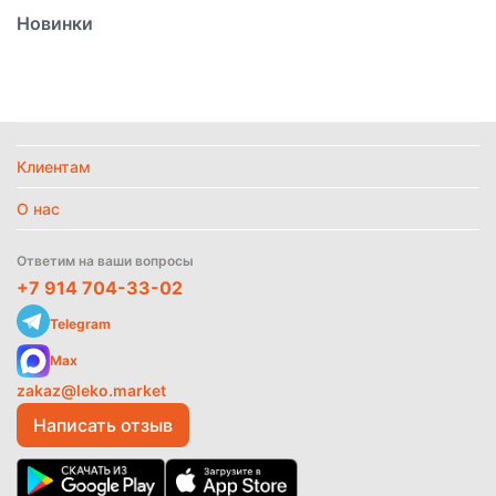
Новинки
Вид
Сироп
Вид упаковки
Стекло
Политика
Страна
Россия
обработки
данных
Температурный режим
Без режима
Клиентам
О нас
Найти похожие
Ответим на ваши вопросы
+7 914 704-33-02
Telegram
Max
zakaz@leko.market
Написать отзыв