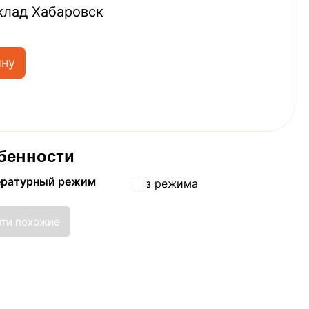
клад Хабаровск
ину
бенности
ературный режим
Без режима
йти похожие