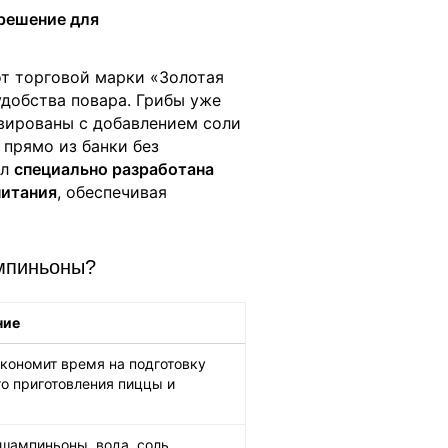
решение для
т торговой марки «Золотая
добства повара. Грибы уже
вированы с добавлением соли
 прямо из банки без
мл
специально разработана
питания
, обеспечивая
мпиньоны?
ние
экономит время на подготовку
о приготовления пиццы и
 шампиньоны, вода, соль,