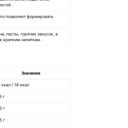
ности)
.
что позволяет формировать
а, пасты, горячих закусок, а
 к крепким напиткам
.
Значение
 ккал / 16 ккал
3 г
5 г
5 г