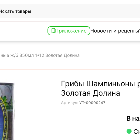
Приложение
Новости и рецепты
ные ж/б 850мл 1*12 Золотая Долина
Грибы Шампиньоны р
Золотая Долина
Артикул:
УТ-00000247
В на
С