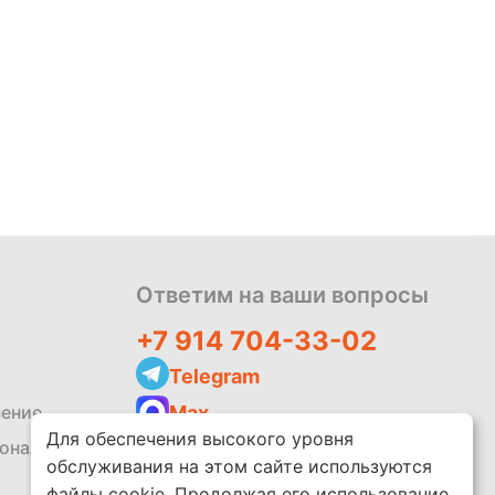
Ответим на ваши вопросы
+7 914 704-33-02
Telegram
Max
шение
Для обеспечения высокого уровня
zakaz@leko.market
сональных
обслуживания на этом сайте используются
Написать отзыв
файлы cookie. Продолжая его использование,