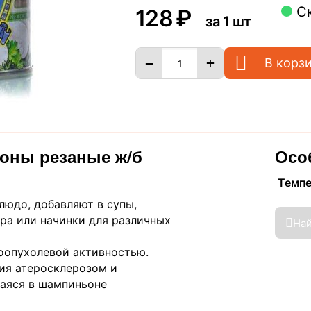
С
‍128‍
₽
за 1 шт
+
−
В корз
оны резаные ж/б
Осо
Темп
людо, добавляют в супы,
ира или начинки для различных
На
оопухолевой активностью.
ия атеросклерозом и
аяся в шампиньоне