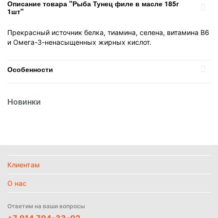
Описание товара "Рыба Тунец филе в масле 185г
1шт"
Прекрасный источник белка, тиамина, селена, витамина B6
и Омега-3-ненасыщенных жирных кислот.
Особенности
Вес
185 гр
Новинки
Вид
Тунец
Вид упаковки
Жестяная банка
Место обитания
Морская
Политика
обработки
Страна
Тайланд
данных
Клиентам
Температурный режим
Без режима
О нас
Найти похожие
Ответим на ваши вопросы