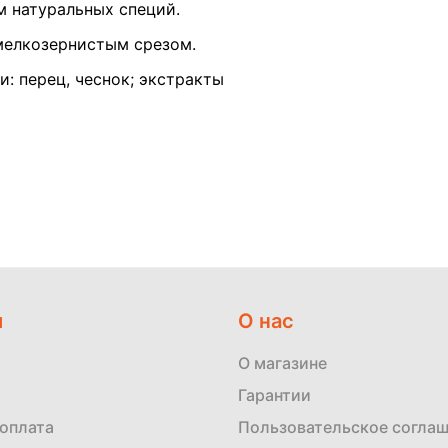
м натуральных специй.
мелкозернистым срезом.
и: перец, чеснок; экстракты
м
О нас
О магазине
Гарантии
 оплата
Пользовательское согла