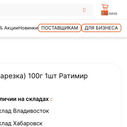
0
Корзина
% Акции
Новинки
ПОСТАВЩИКАМ
ДЛЯ БИЗНЕСА
нарезка) 100г 1шт Ратимир
личии на складах
клад Владивосток
клад Хабаровск