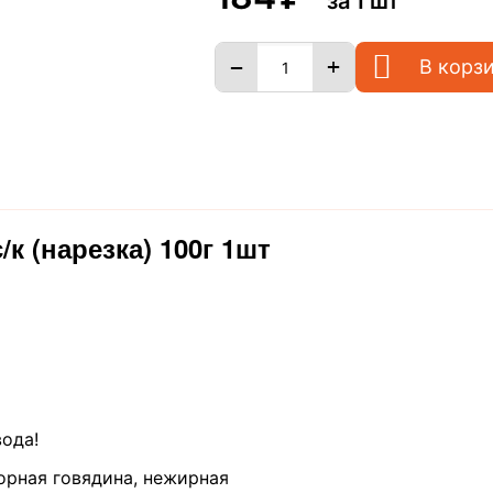
за 1 шт
+
−
В корз
к (нарезка) 100г 1шт
ода!
орная говядина, нежирная