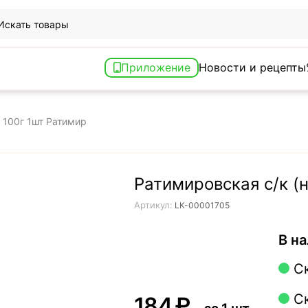
Приложение
Новости и рецепты
 100г 1шт Ратимир
Ратимировская с/к (
Артикул:
LK-00001705
В на
С
С
‍184‍
₽