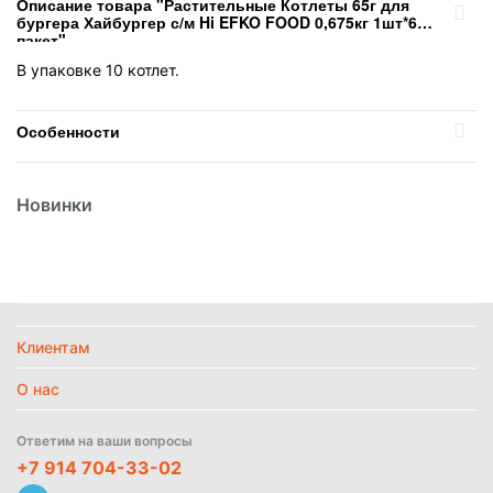
Описание товара "Растительные Котлеты 65г для
бургера Хайбургер с/м Hi EFKO FOOD 0,675кг 1шт*6
пакет"
В упаковке 10 котлет.
Особенности
Вес
0.675 кг
Новинки
Вид
Котлеты
Вид упаковки
Пакет
Температурный режим
Замороженное
Политика
обработки
данных
Клиентам
Найти похожие
О нас
Ответим на ваши вопросы
+7 914 704-33-02