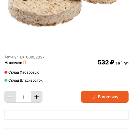
Артикул:
LK-00002337
‍532‍
₽
Наличие
за 1 уп
Склад Хабаровск
Склад Владивосток
+
−
В корзину