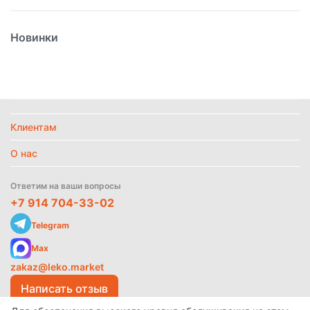
Вес
1кг
Новинки
Вид
Пюре
Вид упаковки
Пластик
Страна
Россия
Температурный режим
Замороженное
Клиентам
Политика
обработки
данных
О нас
Найти похожие
Ответим на ваши вопросы
+7 914 704-33-02
Telegram
Max
zakaz@leko.market
Написать отзыв