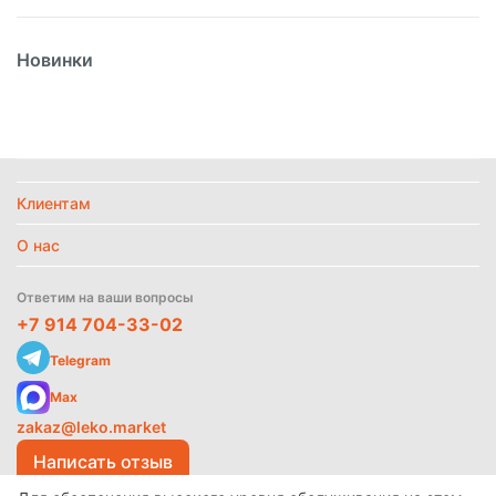
Вес
250гр
Новинки
Вид
Пюре
Вид упаковки
Пластик
Страна
Россия
Температурный режим
Замороженное
Клиентам
Политика
обработки
данных
О нас
Найти похожие
Ответим на ваши вопросы
+7 914 704-33-02
Telegram
Max
zakaz@leko.market
Написать отзыв