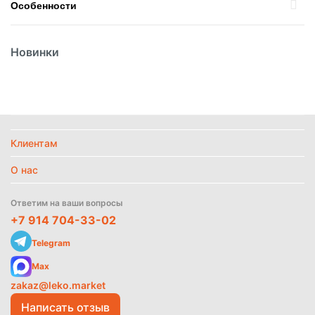
Особенности
Вес
1кг
Новинки
Вид
Пюре
Вид упаковки
Пластик
Страна
Россия
Температурный режим
Замороженное
Политика
Клиентам
обработки
данных
О нас
Найти похожие
Ответим на ваши вопросы
+7 914 704-33-02
Telegram
Max
zakaz@leko.market
Написать отзыв