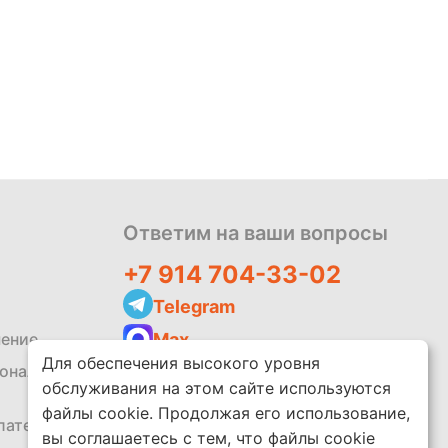
Политика
обработки
данных
Ответим на ваши вопросы
+7 914 704-33-02
Telegram
Max
шение
Для обеспечения высокого уровня
zakaz@leko.market
сональных
обслуживания на этом сайте используются
Написать отзыв
файлы cookie. Продолжая его использование,
платежей
вы соглашаетесь с тем, что файлы cookie