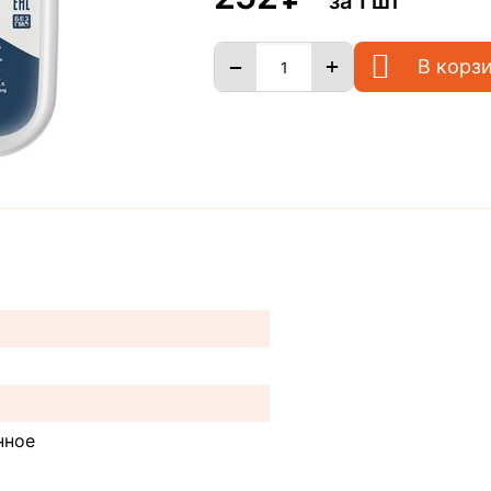
за 1 шт
+
−
В корз
нное