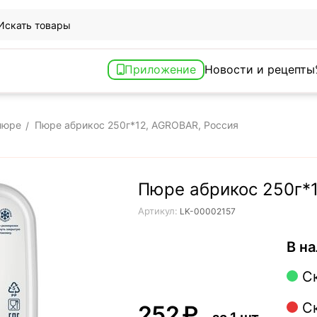
Приложение
Новости и рецепты
пюре
Пюре абрикос 250г*12, AGROBAR, Россия
/
Пюре абрикос 250г*
Артикул:
LK-00002157
В на
С
С
‍252‍
₽