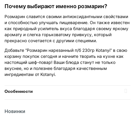
Почему выбирают именно розмарин?
Розмарин славится своими антиоксидантными свойствами
и способностью улучшать пищеварение. Он также известен
как природный усилитель вкуса благодаря своему яркому
аромату и слегка горьковатому привкусу, который
прекрасно сочетается с другими специями.
Добавьте “Розмарин нарезанный п/б 230гр Kotanyi” в свою
корзину покупок сегодня и начните творить на кухне как
настоящий шеф-повар! Ваши блюда станут не только
вкуснее, но и полезнее благодаря качественным
ингредиентам от
Kotanyi.
Особенности
Вес
230гр
Политика
обработки
Новинки
данных
Вид
Приправа
Вид упаковки
Пластик
Температурный режим