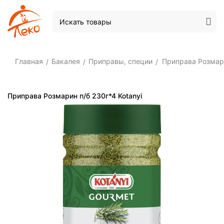
Главная
Бакалея
Приправы, специи
Приправа Розмари
/
/
/
Приправа Розмарин п/б 230г*4 Kotanyi