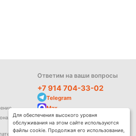
Политика
обработки
данных
Ответим на ваши вопросы
+7 914 704-33-02
Telegram
Max
шение
Для обеспечения высокого уровня
zakaz@leko.market
сональных
обслуживания на этом сайте используются
Написать отзыв
файлы cookie. Продолжая его использование,
платежей