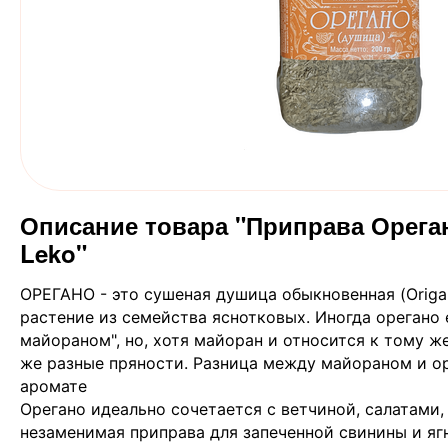
Описание товара "Приправа Ореган
Leko"
ОРЕГАНО - это сушеная душица обыкновенная (Origan
растение из семейства яснотковых. Иногда орегано
майораном", но, хотя майоран и относится к тому ж
же разные пряности. Разница между майораном и оре
аромате
Орегано идеально сочетается с ветчиной, салатами
незаменимая приправа для запеченной свинины и яг