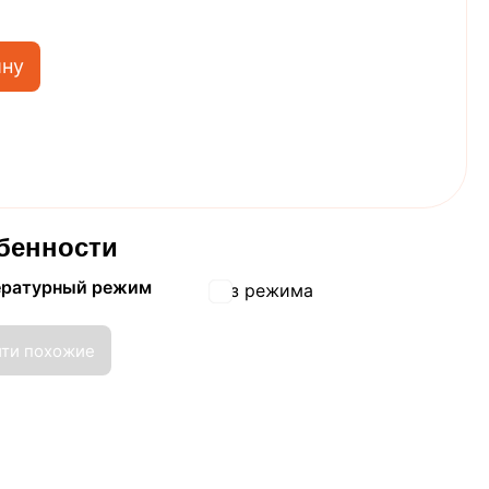
ину
бенности
ературный режим
Без режима
йти похожие