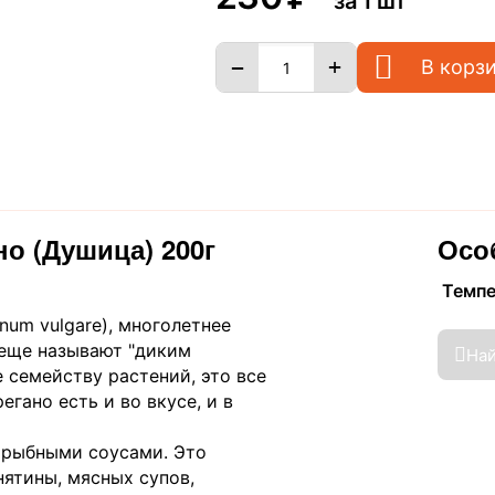
за 1 шт
+
−
В корз
о (Душица) 200г
Осо
Темп
um vulgare), многолетнее
 еще называют "диким
На
е семейству растений, это все
гано есть и во вкусе, и в
, рыбными соусами. Это
нятины, мясных супов,