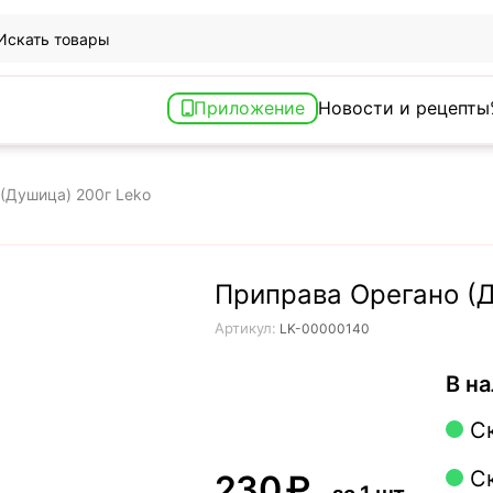
Приложение
Новости и рецепты
(Душица) 200г Leko
Приправа Орегано (Д
Артикул:
LK-00000140
В на
С
С
‍230‍
₽