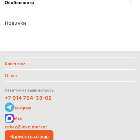
Особенности
Вес
300гр
Новинки
Вид
Приправа
Вид упаковки
Пакет
Страна
Корея
Температурный режим
Без режима
Политика
Клиентам
обработки
данных
О нас
Найти похожие
Ответим на ваши вопросы
+7 914 704-33-02
Telegram
Max
zakaz@leko.market
Написать отзыв