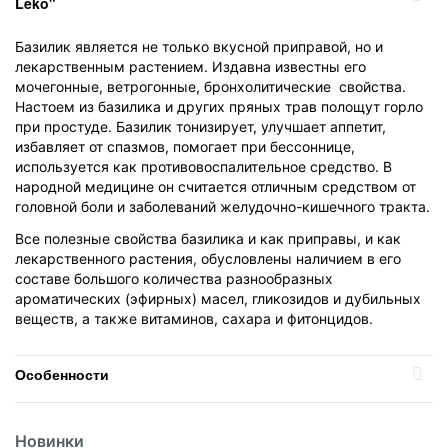
Leko"
Базилик является не только вкусной приправой, но и
лекарственным растением. Издавна известны его
мочегонные, ветрогонные, бронхолитические свойства.
Настоем из базилика и других пряных трав полощут горло
при простуде. Базилик тонизирует, улучшает аппетит,
избавляет от спазмов, помогает при бессоннице,
используется как противовоспалительное средство. В
народной медицине он считается отличным средством от
головной боли и заболеваний желудочно-кишечного тракта.
Все полезные свойства базилика и как приправы, и как
лекарственного растения, обусловлены наличием в его
составе большого количества разнообразных
ароматических (эфирных) масел, гликозидов и дубильных
веществ, а также витаминов, сахара и фитонцидов.
Особенности
Температурный режим
Без режима
Новинки