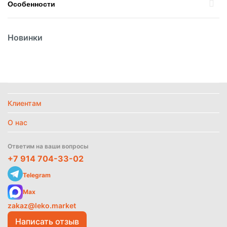
Особенности
Вес
500гр
Новинки
Вид
Паста
Вид упаковки
Пакет
Страна
Россия
Температурный режим
Без режима
Политика
Клиентам
обработки
данных
О нас
Найти похожие
Ответим на ваши вопросы
+7 914 704-33-02
Telegram
Max
zakaz@leko.market
Написать отзыв