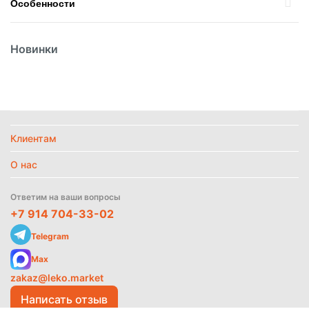
Особенности
Вес
100г
Новинки
Страна
Россия
Температурный режим
Охлаждённое
Найти похожие
Клиентам
Политика
обработки
данных
О нас
Ответим на ваши вопросы
+7 914 704-33-02
Telegram
Max
zakaz@leko.market
Написать отзыв