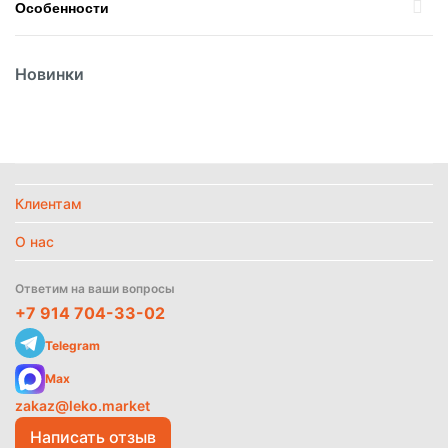
Особенности
Жирность
2,5
%
Новинки
Температурный режим
Без режима
Тип молока
Коровье
Найти похожие
Политика
Клиентам
обработки
данных
О нас
Ответим на ваши вопросы
+7 914 704-33-02
Telegram
Max
zakaz@leko.market
Написать отзыв