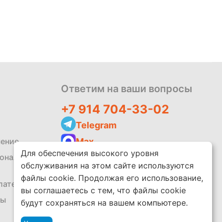
Политика
обработки
данных
Ответим на ваши вопросы
+7 914 704-33-02
Telegram
Max
шение
Для обеспечения высокого уровня
zakaz@leko.market
сональных
обслуживания на этом сайте используются
Написать отзыв
файлы cookie. Продолжая его использование,
платежей
вы соглашаетесь с тем, что файлы cookie
ты
будут сохраняться на вашем компьютере.