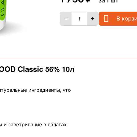
за 1 шт
+
−
В корз
OOD Classic 56% 10л
атуральные ингредиенты, что
 и заветривание в салатах