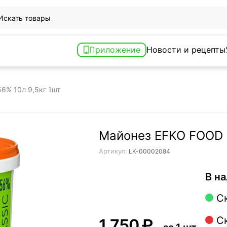
Приложение
Новости и рецепты
6% 10л 9,5кг 1шт
Майонез EFKO FOOD C
Артикул:
LK-00002084
В на
С
С
1 750
₽