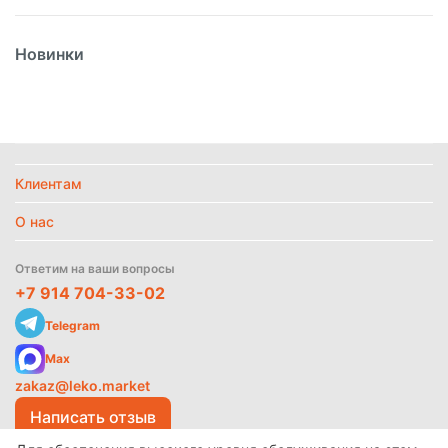
Вес
3000гр
Новинки
Вид
Маслины
Вид упаковки
Жестяная банка
Страна
Египет
Температурный режим
Без режима
Клиентам
Политика
обработки
данных
О нас
Найти похожие
Ответим на ваши вопросы
+7 914 704-33-02
Telegram
Max
zakaz@leko.market
Написать отзыв