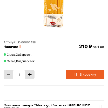
Артикул:
LK-00001498
‍210‍
₽
Наличие
за 1 шт
Склад Хабаровск
Склад Владивосток
+
−
В корзину
Описание товара "Мак.изд. Спагетти GranOro №12