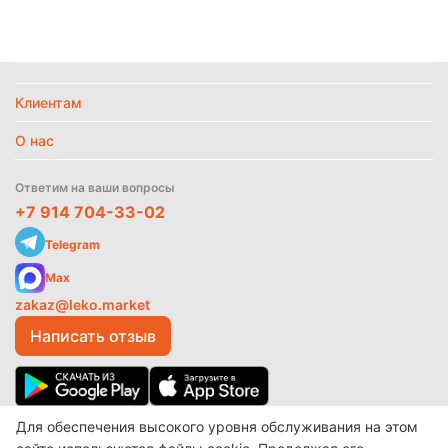
Вид упаковки
Пакет
Страна
Италия
Политика
обработки
данных
Температурный режим
Без режима
Клиентам
О нас
Найти похожие
Ответим на ваши вопросы
+7 914 704-33-02
Telegram
Max
zakaz@leko.market
Написать отзыв
Для обеспечения высокого уровня обслуживания на этом
© 2017-2026 ООО «Леко»
Разработано в
make shop