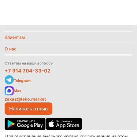
Температурный режим
Без режима
Найти похожие
Клиентам
О нас
Ответим на ваши вопросы
+7 914 704-33-02
Telegram
Max
zakaz@leko.market
Написать отзыв
Для обеспечения высокого уровня обслуживания на этом
© 2017-2026 ООО «Леко»
Разработано в
make shop