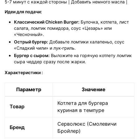
5-7 минут с каждой стороны | Добавить немного масла |
Идеи для подачи:
Классический Chicken Burger:
Булочка, котлета, лист
салата, ломтик помидора, соус «Цезарь» или
«Чесночный».
Острый бургер:
Добавьте ломтики халапеньо, соус
«Сладкий чили» и лук-гриль.
Бургер с сыром:
Выложите на горячую котлету ломтик
сыра чеддер сразу после жарки.
Характеристики
:
Параметр
Значение
Котлета для бургера
Товар
куриная в темпуре
Серволюкс (Смолевичи
Бренд
Бройлер)