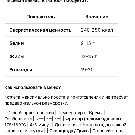
Пищевая ценность (на 100 г продукта)
:
Показатель
Значение
Энергетическая ценность
240-250 ккал
Белки
9-13 г
Жиры
12-15 г
Углеводы
19-20 г
Как использовать в меню?
Котлета максимально проста в приготовлении и не требует
предварительной разморозки.
| Способ приготовления | Температура | Время |
Особенности | |:---|:---|:---| |
Фритюр (рекомендовано)
|
175-180°C | 4-5 минут | До золотистой корочки, до полной
готовности внутри | |
Сковорода / Гриль
| Средний огонь |