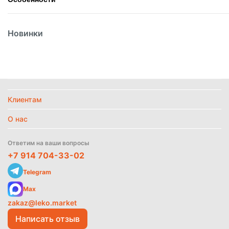
Вес
2кг
Новинки
Вид
Картофель фри
Вид упаковки
Пакет
Страна
Китай
Температурный режим
Замороженное
Клиентам
О нас
Найти похожие
Ответим на ваши вопросы
+7 914 704-33-02
Telegram
Max
zakaz@leko.market
Написать отзыв