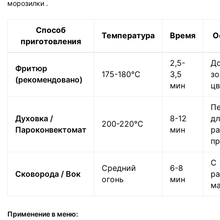
морозилки
.
Способ
Температура
Время
О
приготовления
2,5-
Д
Фритюр
175-180°C
3,5
зо
(рекомендовано)
мин
ц
Пе
Духовка /
8-12
дл
200-220°C
Пароконвектомат
мин
ра
п
С
Средний
6-8
Сковорода / Вок
р
огонь
мин
м
Применение в меню: