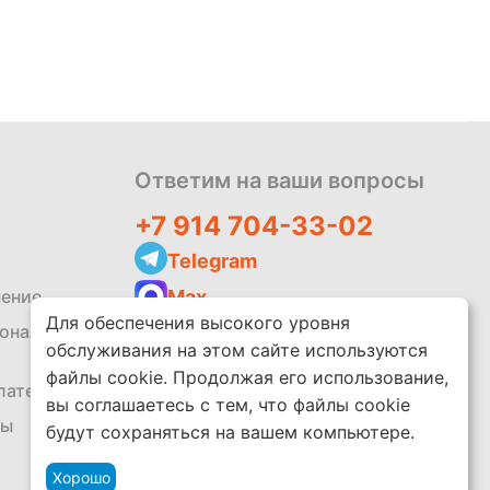
Политика
обработки
данных
Ответим на ваши вопросы
+7 914 704-33-02
Telegram
Max
шение
Для обеспечения высокого уровня
zakaz@leko.market
сональных
обслуживания на этом сайте используются
Написать отзыв
файлы cookie. Продолжая его использование,
платежей
вы соглашаетесь с тем, что файлы cookie
ты
будут сохраняться на вашем компьютере.
Хорошо