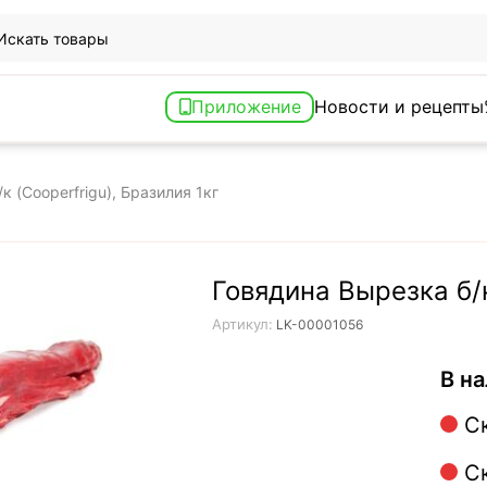
Приложение
Новости и рецепты
к (Cooperfrigu), Бразилия 1кг
Говядина Вырезка б/к
Артикул:
LK-00001056
В на
С
С