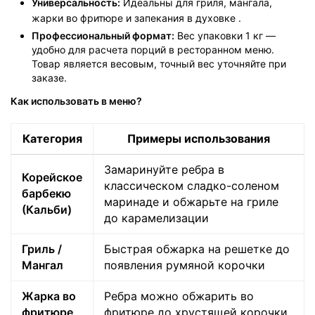
Универсальность:
Идеальны для гриля, мангала,
жарки во фритюре и запекания в духовке
.
Профессиональный формат:
Вес упаковки 1 кг —
удобно для расчета порций в ресторанном меню.
Товар является весовым, точный вес уточняйте при
заказе.
Как использовать в меню?
Категория
Примеры использования
Замаринуйте ребра в
Корейское
классическом сладко-соленом
барбекю
маринаде и обжарьте на гриле
(Кальби)
до карамелизации
Гриль /
Быстрая обжарка на решетке до
Мангал
появления румяной корочки
Жарка во
Ребра можно обжарить во
фритюре
фритюре до хрустящей корочки