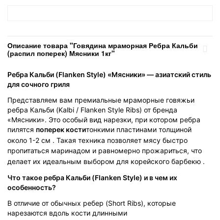
Описание товара "Говядина мраморная Ребра Кальби
(распил поперек) Мясники 1кг"
Ребра Кальби (Flanken Style) «Мясники» — азиатский стиль
для сочного гриля
Представляем вам премиальные мраморные говяжьи
ребра Кальби (Kalbi / Flanken Style Ribs) от бренда
«Мясники». Это особый вид нарезки, при котором ребра
пилятся
поперек кости
тонкими пластинами толщиной
около 1-2 см
. Такая техника позволяет мясу быстро
пропитаться маринадом и равномерно прожариться, что
делает их идеальным выбором для корейского барбекю
.
Что такое ребра Кальби (Flanken Style) и в чем их
особенность?
В отличие от обычных ребер (Short Ribs), которые
нарезаются вдоль кости длинными