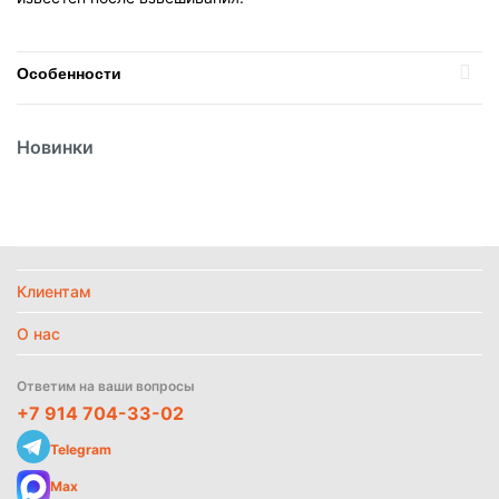
Особенности
Вес
1.8кг
Новинки
Вид
Говядина
Вид упаковки
Вакуум
Температурный режим
Замороженное
Клиентам
Найти похожие
О нас
Ответим на ваши вопросы
+7 914 704-33-02
Telegram
Max