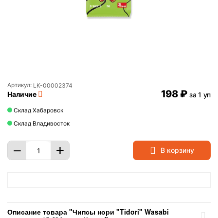
Артикул:
LK-00002374
‍198‍
₽
Наличие
за 1 уп
Склад Хабаровск
Склад Владивосток
+
−
В корзину
Описание товара "Чипсы нори "Tidori" Wasabi