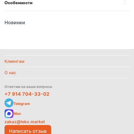
Особенности
Вес
15гр
Новинки
Вид
Нори
Вид упаковки
Пакет
Политика
обработки
Страна
Корея
данных
Температурный режим
Без режима
Клиентам
О нас
Найти похожие
Ответим на ваши вопросы
+7 914 704-33-02
Telegram
Max
zakaz@leko.market
Написать отзыв