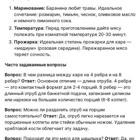
Маринование:
Баранина любит травы. Идеальное
сочетание: розмарин, тимьян, чеснок, оливковое масло
и немного лимонного сока.
Температура:
Перед приготовлением дайте мясу
полежать при комнатной температуре 20-30 минут.
Прожарка:
Идеальная степень прожарки для каре —
«медиум» (розовая середина). Пережаренное мясо
теряет сочность.
Часто задаваемые вопросы
Политика
обработки
Вопрос:
В чем разница между каре на 4 ребра и на 8
данных
ребер?
Ответ:
Основное отличие — длина отруба. 4 ребра
— это компактный формат для 2-4 порций. 8 ребер — это
длинный отруб для банкетной подачи, запекания целиком
или нарезки на большее количество порций (6-8 котлет).
Вопрос:
Можно ли разделить отруб на порции
самостоятельно?
Ответ:
Да, отруб легко нарезается на
порционные котлеты или стейки обычным ножом. Удаление
хребтовой кости облегчает эту задачу.
Вопрос:
Подходит ли это мясо для шашлыка?
Ответ:
Да, но