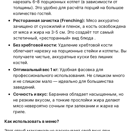
нарезать 6–8 порционных котлет (в зависимости от
толщины). Это удобно для расчёта порций на большое
количество гостей.
Ресторанная зачистка (Frenching):
Мясо аккуратно
зачищено от сухожилий и пленок, а кость освобождена
от мяса и жира на 3-5 см. Это создаёт тот самый
эстетичный, «ресторанный» вид блюда .
Без хребтовой кости:
Удаление хребтовой кости
облегчает нарезку на порционные стейки и котлеты. Вы
получаете чистые, аккуратные куски без лишних
костей.
Оптимальный вес 1 кг:
Удобная фасовка для
профессионального использования. Не слишком много
и не слишком мало — идеально для большинства
заведений.
Сочность и вкус:
Баранина обладает насыщенным, но
не резким вкусом, а тонкие прослойки жира делают
мясо невероятно сочным при запекании и жарке на
гриле.
Как использовать в меню?
Этот отруб максимально раскрывает свой вкус при