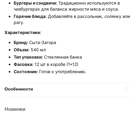
Бургеры и сэндвичи:
Традиционно используются в
чизбургерах для баланса жирности мяса и соуса.
Горячие блюда:
Добавляйте в рассольник, солянку или
рагу.
Характеристики:
Бренд:
Сыта-Загора
Объем:
540 мл
Тип упаковки:
Стеклянная банка
Фасовка:
12 шт в коробе (1*12)
Состояние:
Готов к употреблению.
Политика
обработки
данных
Особенности
Бренд
Сыта-Загора
Новинки
Вес
540мл
Вид
корнишоны
Вид упаковки
Стекло