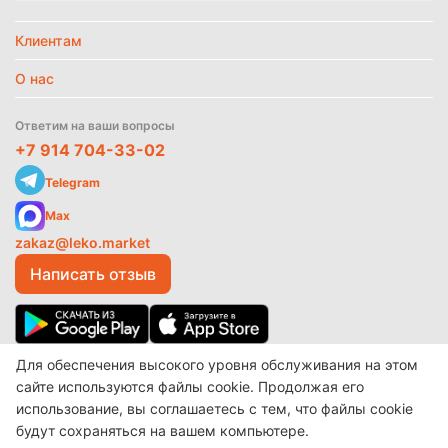
Температурный режим
Без режима
Клиентам
О нас
Найти похожие
Ответим на ваши вопросы
+7 914 704-33-02
Telegram
Max
zakaz@leko.market
Написать отзыв
Для обеспечения высокого уровня обслуживания на этом
© 2017-2026 ООО «Леко»
Разработано в
make shop
сайте используются файлы cookie. Продолжая его
использование, вы соглашаетесь с тем, что файлы cookie
будут сохраняться на вашем компьютере.